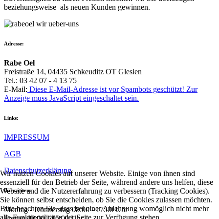
beziehungsweise als neuen Kunden gewinnen.
Adresse:
Rabe Oel
Freistraße 14, 04435 Schkeuditz OT Glesien
Tel.: 03 42 07 - 4 13 75
E-Mail:
Diese E-Mail-Adresse ist vor Spambots geschützt! Zur
Anzeige muss JavaScript eingeschaltet sein.
Links:
IMPRESSUM
AGB
Datenschutzerklärung
Wir nutzen Cookies auf unserer Website. Einige von ihnen sind
essenziell für den Betrieb der Seite, während andere uns helfen, diese
Website und die Nutzererfahrung zu verbessern (Tracking Cookies).
Bürozeiten:
Sie können selbst entscheiden, ob Sie die Cookies zulassen möchten.
Bitte beachten Sie, dass bei einer Ablehnung womöglich nicht mehr
Montag - Donnerstag 08:00 - 17:00 Uhr
alle Funktionalitäten der Seite zur Verfügung stehen.
Freitag 08:00 - 15:00 Uhr